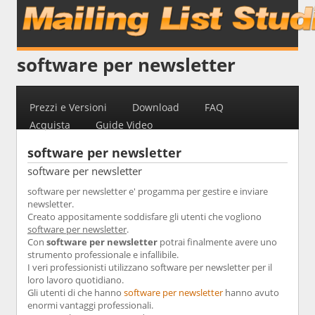
software per newsletter
Prezzi e Versioni
Download
FAQ
Acquista
Guide Video
software per newsletter
software per newsletter
software per newsletter e' progamma per gestire e inviare
newsletter.
Creato appositamente soddisfare gli utenti che vogliono
software per newsletter
.
Con
software per newsletter
potrai finalmente avere uno
strumento professionale e infallibile.
I veri professionisti utilizzano software per newsletter per il
loro lavoro quotidiano.
Gli utenti di che hanno
software per newsletter
hanno avuto
enormi vantaggi professionali.