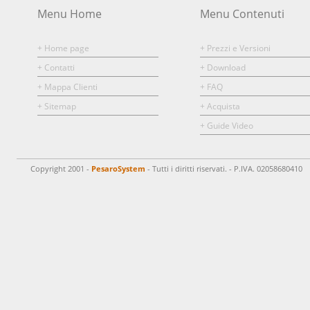
Menu Home
Menu Contenuti
+ Home page
+ Prezzi e Versioni
+ Contatti
+ Download
+ Mappa Clienti
+ FAQ
+ Sitemap
+ Acquista
+ Guide Video
Copyright 2001 -
PesaroSystem
- Tutti i diritti riservati. - P.IVA. 02058680410