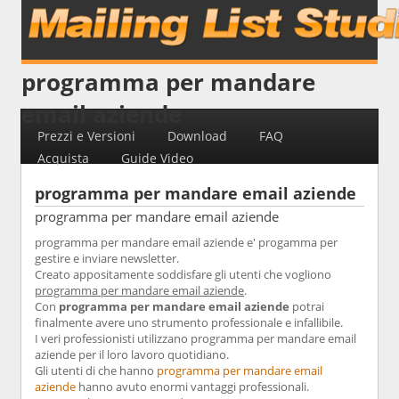
programma per mandare
email aziende
Prezzi e Versioni
Download
FAQ
Acquista
Guide Video
programma per mandare email aziende
programma per mandare email aziende
programma per mandare email aziende e' progamma per
gestire e inviare newsletter.
Creato appositamente soddisfare gli utenti che vogliono
programma per mandare email aziende
.
Con
programma per mandare email aziende
potrai
finalmente avere uno strumento professionale e infallibile.
I veri professionisti utilizzano programma per mandare email
aziende per il loro lavoro quotidiano.
Gli utenti di che hanno
programma per mandare email
aziende
hanno avuto enormi vantaggi professionali.