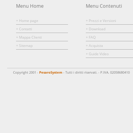
Menu Home
Menu Contenuti
+ Home page
+ Prezzi e Versioni
+ Contatti
+ Download
+ Mappa Clienti
+ FAQ
+ Sitemap
+ Acquista
+ Guide Video
Copyright 2001 -
PesaroSystem
- Tutti i diritti riservati. - P.IVA. 02058680410