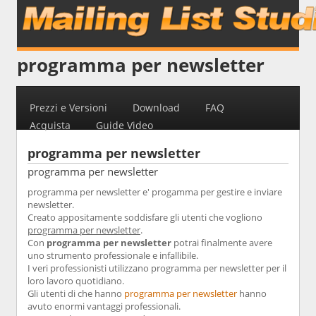
programma per newsletter
Prezzi e Versioni
Download
FAQ
Acquista
Guide Video
programma per newsletter
programma per newsletter
programma per newsletter e' progamma per gestire e inviare
newsletter.
Creato appositamente soddisfare gli utenti che vogliono
programma per newsletter
.
Con
programma per newsletter
potrai finalmente avere
uno strumento professionale e infallibile.
I veri professionisti utilizzano programma per newsletter per il
loro lavoro quotidiano.
Gli utenti di che hanno
programma per newsletter
hanno
avuto enormi vantaggi professionali.