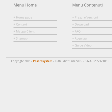
Menu Home
Menu Contenuti
+ Home page
+ Prezzi e Versioni
+ Contatti
+ Download
+ Mappa Clienti
+ FAQ
+ Sitemap
+ Acquista
+ Guide Video
Copyright 2001 -
PesaroSystem
- Tutti i diritti riservati. - P.IVA. 02058680410