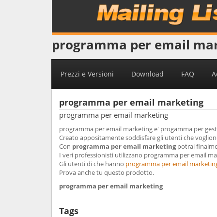
programma per email mar
Prezzi e Versioni
Download
FAQ
A
programma per email marketing
programma per email marketing
programma per email marketing e' progamma per gestir
Creato appositamente soddisfare gli utenti che voglio
Con
programma per email marketing
potrai finalme
I veri professionisti utilizzano programma per email mar
Gli utenti di che hanno
programma per email marketin
Prova anche tu questo prodotto.
programma per email marketing
Tags