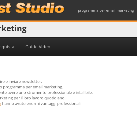
programma per email marketing
keting
cquista
Guide Video
e e inviare newsletter.
no
programma per email marketing
.
nte avere uno strumento professionale e infallibile.
keting per il loro lavoro quotidiano.
g
hanno avuto enormi vantaggi professionali.