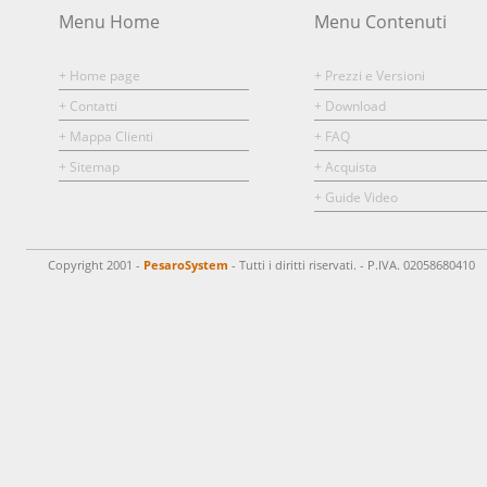
Menu Home
Menu Contenuti
+ Home page
+ Prezzi e Versioni
+ Contatti
+ Download
+ Mappa Clienti
+ FAQ
+ Sitemap
+ Acquista
+ Guide Video
Copyright 2001 -
PesaroSystem
- Tutti i diritti riservati. - P.IVA. 02058680410