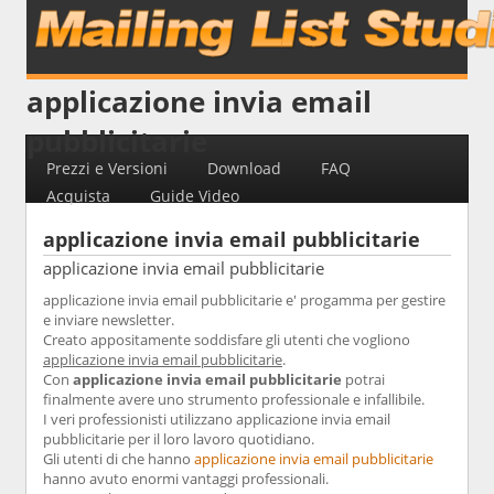
applicazione invia email
pubblicitarie
Prezzi e Versioni
Download
FAQ
Acquista
Guide Video
applicazione invia email pubblicitarie
applicazione invia email pubblicitarie
applicazione invia email pubblicitarie e' progamma per gestire
e inviare newsletter.
Creato appositamente soddisfare gli utenti che vogliono
applicazione invia email pubblicitarie
.
Con
applicazione invia email pubblicitarie
potrai
finalmente avere uno strumento professionale e infallibile.
I veri professionisti utilizzano applicazione invia email
pubblicitarie per il loro lavoro quotidiano.
Gli utenti di che hanno
applicazione invia email pubblicitarie
hanno avuto enormi vantaggi professionali.