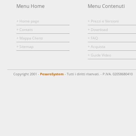
Menu Home
Menu Contenuti
+ Home page
+ Prezzi e Versioni
+ Contatti
+ Download
+ Mappa Clienti
+ FAQ
+ Sitemap
+ Acquista
+ Guide Video
Copyright 2001 -
PesaroSystem
- Tutti i diritti riservati. - P.IVA. 02058680410