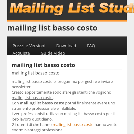
mailing list basso costo
Prezzi e Versioni
Download
FAQ
Acquista
Guide Video
mailing list basso costo
mailing list basso costo
mailing list basso costo e' progamma per gestire e inviare
newsletter.
Creato appositamente soddisfare gli utenti che vogliono
mailing list basso costo
.
Con
mailing list basso costo
potrai finalmente avere uno
strumento professionale e infallibile.
I veri professionisti utilizzano mailing list basso costo per il
loro lavoro quotidiano.
Gli utenti di che hanno
mailing list basso costo
hanno avuto
enormi vantaggi professionali.