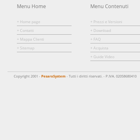
Menu Home
Menu Contenuti
+ Home page
+ Prezzi e Versioni
+ Contatti
+ Download
+ Mappa Clienti
+ FAQ
+ Sitemap
+ Acquista
+ Guide Video
Copyright 2001 -
PesaroSystem
- Tutti i diritti riservati. - P.IVA. 02058680410