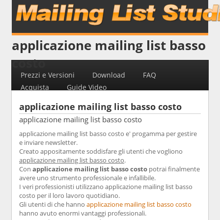
applicazione mailing list basso
costo
Prezzi e Versioni
Download
FAQ
Acquista
Guide Video
applicazione mailing list basso costo
applicazione mailing list basso costo
applicazione mailing list basso costo e' progamma per gestire
e inviare newsletter.
Creato appositamente soddisfare gli utenti che vogliono
applicazione mailing list basso costo
.
Con
applicazione mailing list basso costo
potrai finalmente
avere uno strumento professionale e infallibile.
I veri professionisti utilizzano applicazione mailing list basso
costo per il loro lavoro quotidiano.
Gli utenti di che hanno
applicazione mailing list basso costo
hanno avuto enormi vantaggi professionali.