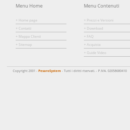
Menu Home
Menu Contenuti
+ Home page
+ Prezzi e Versioni
+ Contatti
+ Download
+ Mappa Clienti
+ FAQ
+ Sitemap
+ Acquista
+ Guide Video
Copyright 2001 -
PesaroSystem
- Tutti i diritti riservati. - P.IVA. 02058680410