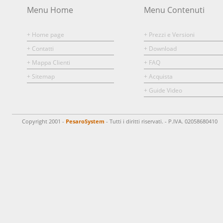
Menu Home
Menu Contenuti
+ Home page
+ Prezzi e Versioni
+ Contatti
+ Download
+ Mappa Clienti
+ FAQ
+ Sitemap
+ Acquista
+ Guide Video
Copyright 2001 -
PesaroSystem
- Tutti i diritti riservati. - P.IVA. 02058680410