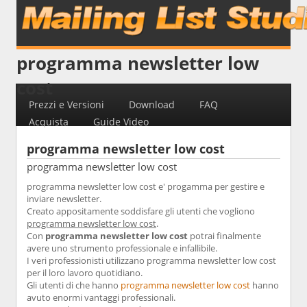
programma newsletter low
cost
Prezzi e Versioni
Download
FAQ
Acquista
Guide Video
programma newsletter low cost
programma newsletter low cost
programma newsletter low cost e' progamma per gestire e
inviare newsletter.
Creato appositamente soddisfare gli utenti che vogliono
programma newsletter low cost
.
Con
programma newsletter low cost
potrai finalmente
avere uno strumento professionale e infallibile.
I veri professionisti utilizzano programma newsletter low cost
per il loro lavoro quotidiano.
Gli utenti di che hanno
programma newsletter low cost
hanno
avuto enormi vantaggi professionali.