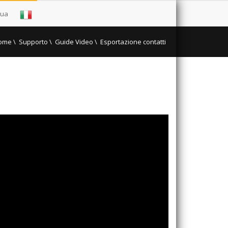
gua
ome
\
Supporto \
Guide Video
\
Esportazione contatti