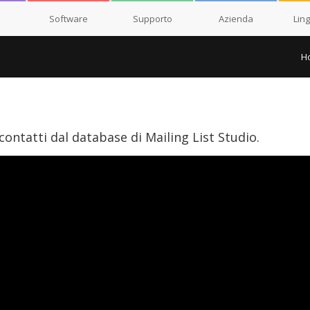
Software
Supporto
Azienda
Lin
H
ontatti dal database di Mailing List Studio.