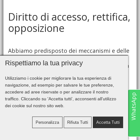
Diritto di accesso, rettifica,
opposizione
Abbiamo predisposto dei meccanismi e delle
modalità che in qualsiasi momento e per
Rispettiamo la tua privacy
motivi legittimi ti garantiscono la possibilità
di:
Utilizziamo i cookie per migliorare la tua esperienza di
- opporti al trattamento dei dati;
navigazione, ad esempio per salvare le tue preferenze,
accedere ad aree riservate o per analizzare il nostro
- chiedere la cancellazione, la modifica o
WhatsApp
traffico. Cliccando su 'Accetta tutti', acconsenti all'utilizzo
l’aggiornamento di tutte le tue informazioni
dei cookie sul nostro sito web.
personali in nostro posseso.
Personalizza
Rifiuta Tutti
Accetta Tutti
Pesaro System ti permette di modificare i
tuoi dati quando vuoi contattandoci