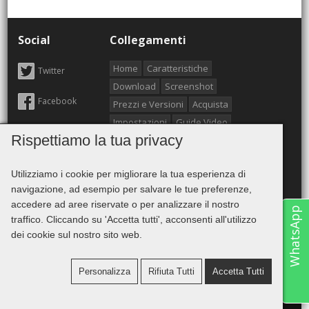
Social
Collegamenti
Home
Caratteristiche
Twitter
Download
Screenshot
Facebook
Prezzi e Versioni
Acquista
Impostazioni
Guide Video
Rispettiamo la tua privacy
FAQ
Cronologia
Sconto del 50%
Chi Siamo
Utilizziamo i cookie per migliorare la tua esperienza di
Contatti
Contratto
navigazione, ad esempio per salvare le tue preferenze,
Mappa Clienti
accedere ad aree riservate o per analizzare il nostro
WhatsApp
Differenze tra le versioni
traffico. Cliccando su 'Accetta tutti', acconsenti all'utilizzo
Principali motivi
Sitemap
Tags
dei cookie sul nostro sito web.
Mailing
Errori SMTP
Installalo su Mac
Personalizza
Rifiuta Tutti
Accetta Tutti
Copyright © 2001-2026 -
PESARO SYSTEM®
- Tutti i diritti riservati - P.IVA.