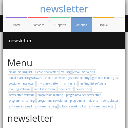
newsletter
Home
Software
Supporto
Azienda
Lingua
newsletter
Menu
creare mailing list
creare newsletter
mailing
email marketing
email marketing software
e mail software
gestione mailing
gestione mailing list
gestione newsletter
invio newsletter
mailing list
mailing list software
mailing software
mail list software
newsletter
newsletters
newsletter software
programma mailing
programma per newsletter
programma mailing
programma newsletter
programma invio email
sendblaster
software for email
software mailing
software mailing list
software newsletter
newsletter