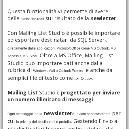
Questa funzionalità vi permette di avere
delle
sul risultato della
newletter
.
statistiche reali
Con Mailing List
Studio è possibile importare
ed esportare destinatari da SQL Server
o
direttamente dalle applicazioni Microsoft Office come MS Outlook, MS
. Oltre a MS Office, Mailing List
Access e MS Excel
Studio può importare dati anche dalla
rubrica di
e anche da
Windows Mail e Outlook Express
semplici file di testo come
.
o
.
.
txt
csv
Mailing List
Studio è
progettato per inviare
un numero illimitato di messaggi
.
newsletter
per
Ogni messaggio
della
è
inviato separatamente
cui
. Gestendo l’invio a
la privacy dei
destinatari
è protetta
più destinatari bisogna anche tutelarsi dal