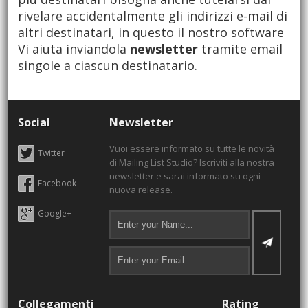
rivelare accidentalmente gli indirizzi e-mail di
altri destinatari, in questo il nostro software
Vi aiuta inviandola
newsletter
tramite email
singole a ciascun destinatario.
Social
Newsletter
Vuoi essere informato su tutte le novità
Twitter
di Mailing List Studio? Iscriviti alla nostra
newsletter e sarai informato su ogni
Facebook
nuova release.
Google+
Collegamenti
Rating