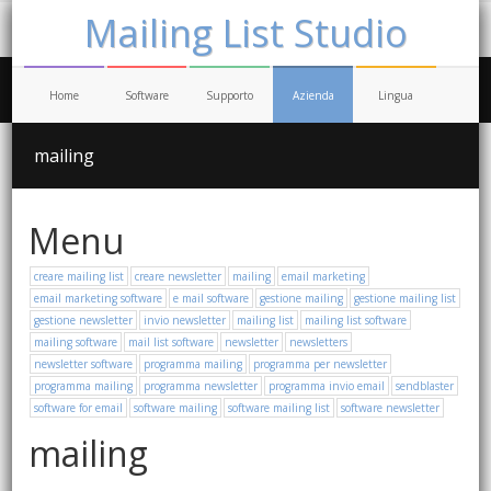
Mailing List Studio
Home
Software
Supporto
Azienda
Lingua
mailing
Menu
creare mailing list
creare newsletter
mailing
email marketing
email marketing software
e mail software
gestione mailing
gestione mailing list
gestione newsletter
invio newsletter
mailing list
mailing list software
mailing software
mail list software
newsletter
newsletters
newsletter software
programma mailing
programma per newsletter
programma mailing
programma newsletter
programma invio email
sendblaster
software for email
software mailing
software mailing list
software newsletter
mailing