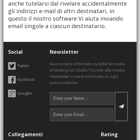
anche tutelarsi dal rivelare accidentalmente
gli indirizzi e-mail di altri destinatari, in
questo il nostro software Vi aiuta inviando
email singole a ciascun destinatario.
Social
Newsletter
Vuoi essere informato su tutte le novità
Twitter
di Mailing List Studio? Iscriviti alla nostra
newsletter e sarai informato su ogni
Facebook
nuova release.
Google+
Collegamenti
Rating