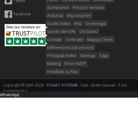
Twitter
Screenshot
Prezzi e Versioni
Facebook
Acquista
Impostazioni
Guide Video
FAQ
Cronologia
Sconto del 50%
Chi Siamo
Contatti
Contratto
Mappa Clienti
Differenze tra le versioni
Principali motivi
Sitemap
Tags
Mailing
Errori SMTP
Installalo su Mac
Copyright © 2001-2026 -
PESARO SYSTEM®
- Tutti i diritti riservati - P.IVA.
02058680410
WhatsApp