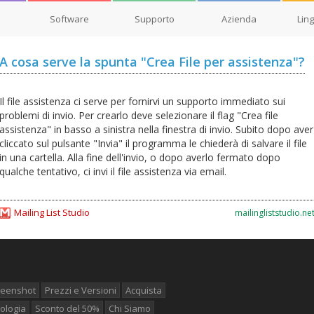
Software
Supporto
Azienda
Lin
A cosa serve la spunta "Crea File per assistenza"?
Il file assistenza ci serve per fornirvi un supporto immediato sui
problemi di invio. Per crearlo deve selezionare il flag "Crea file
assistenza" in basso a sinistra nella finestra di invio. Subito dopo aver
cliccato sul pulsante "Invia" il programma le chiederà di salvare il file
in una cartella. Alla fine dell'invio, o dopo averlo fermato dopo
qualche tentativo, ci invi il file assistenza via email.
Mailing List Studio
mailingliststudio.ne
reenshot
Prezzi e Versioni
Acquista
ologia
Sconto del 50%
Chi Siamo