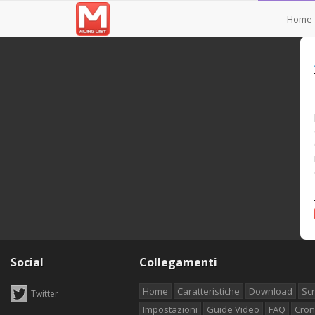
Home
Social
Collegamenti
Home
Caratteristiche
Download
Sc
Twitter
Impostazioni
Guide Video
FAQ
Cron