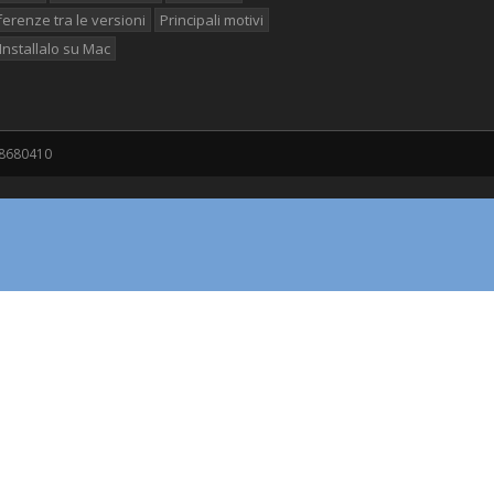
ferenze tra le versioni
Principali motivi
Installalo su Mac
2058680410