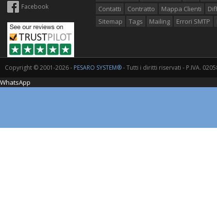
Facebook
Contatti
Contratto
Mappa Clienti
Dif
Sitemap
Tags
Mailing
Errori SMTP
Copyright © 2001-2026 -
PESARO SYSTEM®
- Tutti i diritti riservati - P.IVA. 0
WhatsApp