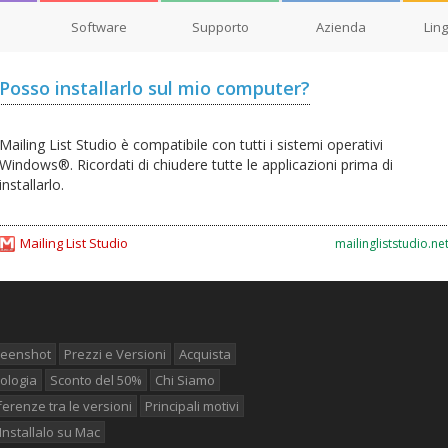
Software
Supporto
Azienda
Lin
Posso installarlo sul mio computer?
Mailing List Studio è compatibile con tutti i sistemi operativi
Windows®. Ricordati di chiudere tutte le applicazioni prima di
installarlo.
Mailing List Studio
mailingliststudio.ne
reenshot
Prezzi e Versioni
Acquista
ologia
Sconto del 50%
Chi Siamo
ferenze tra le versioni
Principali motivi
Installalo su Mac