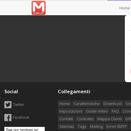
Home
Social
Collegamenti
Home
Caratteristiche
Download
Sc
Twitter
Impostazioni
Guide Video
FAQ
Cron
Facebook
Contatti
Contratto
Mappa Clienti
Dif
Sitemap
Tags
Mailing
Errori SMTP