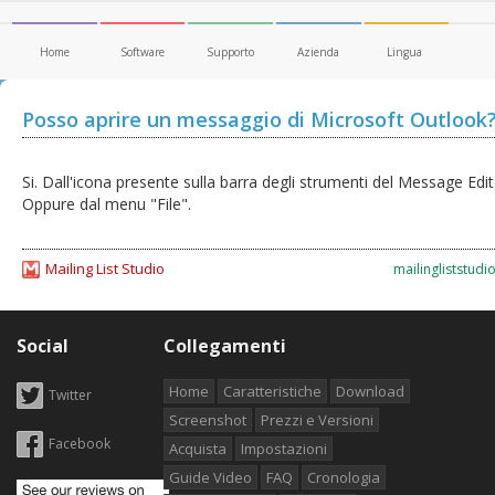
Home
Software
Supporto
Azienda
Lingua
Posso aprire un messaggio di Microsoft Outlook
Si. Dall'icona presente sulla barra degli strumenti del Message Edit
Oppure dal menu "File".
Mailing List Studio
mailingliststudi
Social
Collegamenti
Home
Caratteristiche
Download
Twitter
Screenshot
Prezzi e Versioni
Facebook
Acquista
Impostazioni
Guide Video
FAQ
Cronologia