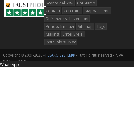
Sconto del 50%
Chi Siamo
Contatti
Contratto
Mappa Clienti
Differenze tra le versioni
Principali motivi
Sitemap
Tags
Mailing
Errori SMTP
Installalo su Mac
Copyright © 2001-2026 -
PESARO SYSTEM®
- Tutti i diritti riservati - P.IVA.
02058680410
WhatsApp