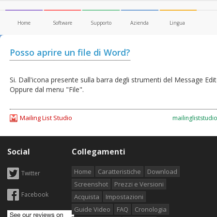
Home
Software
Supporto
Azienda
Lingua
Posso aprire un file di Word?
Si. Dall'icona presente sulla barra degli strumenti del Message Edit
Oppure dal menu "File".
Mailing List Studio
mailingliststudi
Social
Collegamenti
Home
Caratteristiche
Download
Twitter
Screenshot
Prezzi e Versioni
Facebook
Acquista
Impostazioni
Guide Video
FAQ
Cronologia