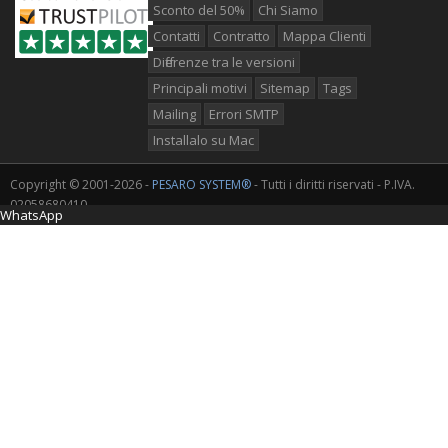
Sconto del 50%
Chi Siamo
Contatti
Contratto
Mappa Clienti
Differenze tra le versioni
Principali motivi
Sitemap
Tags
Mailing
Errori SMTP
Installalo su Mac
Copyright © 2001-2026 -
PESARO SYSTEM®
- Tutti i diritti riservati - P.IVA.
02058680410
WhatsApp