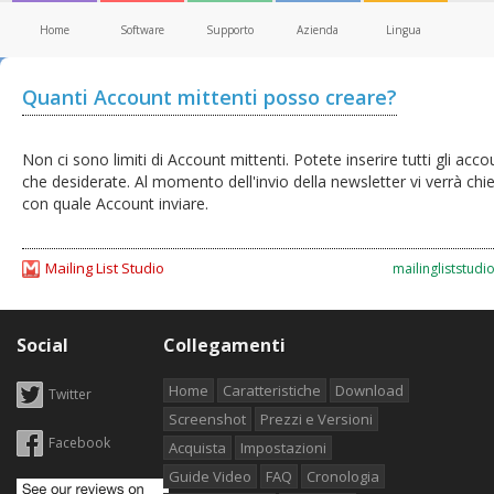
Home
Software
Supporto
Azienda
Lingua
Quanti Account mittenti posso creare?
Non ci sono limiti di Account mittenti. Potete inserire tutti gli acco
che desiderate. Al momento dell'invio della newsletter vi verrà chi
con quale Account inviare.
Mailing List Studio
mailingliststudi
Social
Collegamenti
Home
Caratteristiche
Download
Twitter
Screenshot
Prezzi e Versioni
Facebook
Acquista
Impostazioni
Guide Video
FAQ
Cronologia