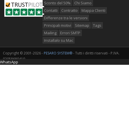
Sconto del 50%
Chi Siamo
Contatti
Contratto
Mappa Clienti
Differenze tra le versioni
Principali motivi
Sitemap
Tags
Mailing
Errori SMTP
Installalo su Mac
Copyright © 2001-2026 -
PESARO SYSTEM®
- Tutti i diritti riservati - P.IVA.
02058680410
WhatsApp