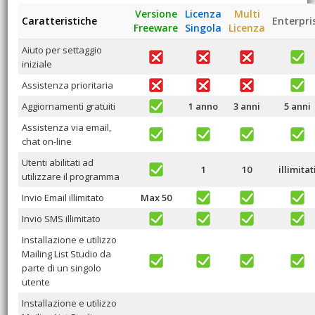
Versione
Licenza
Multi
Caratteristiche
Enterpri
Freeware
Singola
Licenza
Aiuto per settaggio
iniziale
Assistenza prioritaria
Aggiornamenti gratuiti
1 anno
3 anni
5 anni
Assistenza via email,
chat on-line
Utenti abilitati ad
1
10
illimitat
utilizzare il programma
Invio Email illimitato
Max 50
Invio SMS illimitato
Installazione e utilizzo
Mailing List Studio da
parte di un singolo
utente
Installazione e utilizzo