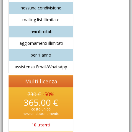
nessuna condivisione
mailing list illimitate
invii illimitati
aggiornamenti illimitati
per 1 anno
assistenza Email/WhatsApp
Multi licenza
730 €
-50%
365.00 €
costo unico
nessun abbonamento
10 utenti