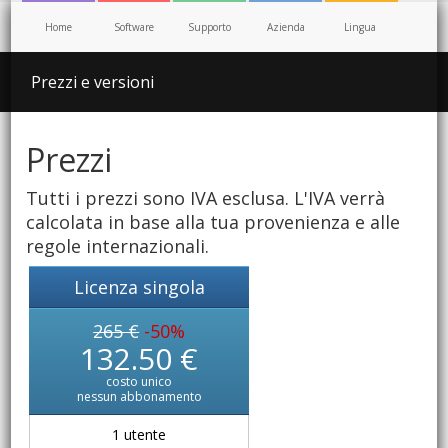
Home
Software
Supporto
Azienda
Lingua
Prezzi e versioni
Prezzi
Tutti i prezzi sono IVA esclusa. L'IVA verrà
calcolata in base alla tua provenienza e alle
regole internazionali.
Licenza singola
265 €
-50%
132.50 €
costo unico
nessun abbonamento
1 utente