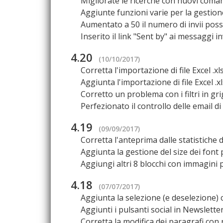
Migliorate le ricerche con nuovi coman
Aggiunte funzioni varie per la gestione
Aumentato a 50 il numero di invii possi
Inserito il link "Sent by" ai messaggi i
4.20
(10/10/2017)
Corretta l'importazione di file Excel .x
Aggiunta l'importazione di file Excel .
Corretto un problema con i filtri in grig
Perfezionato il controllo delle email di 
4.19
(09/09/2017)
Corretta l'anteprima dalle statistiche 
Aggiunta la gestione del size dei font p
Aggiungi altri 8 blocchi con immagini p
4.18
(07/07/2017)
Aggiunta la selezione (e deselezione) con
Aggiunti i pulsanti social in Newsletter
Corretta la modifica dei paragrafi con 