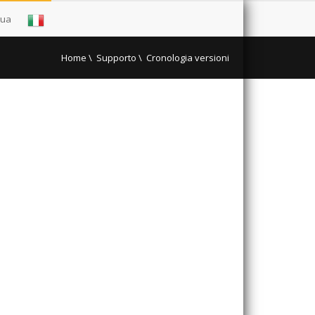
gua
Home
\
Supporto \
Cronologia versioni