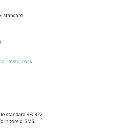
vi standard.
.
ail-tester.com
.
.
 lo standard RFC822.
ornitore di SMS.